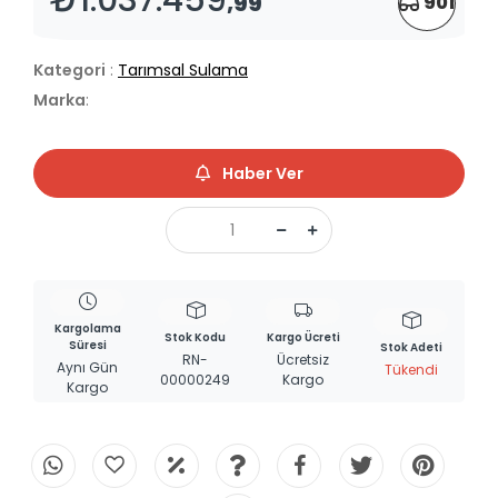
,99
901
Kategori
:
Tarımsal Sulama
Marka
:
Haber Ver
Kargolama
Stok Kodu
Kargo Ücreti
Süresi
Stok Adeti
RN-
Ücretsiz
Aynı Gün
Tükendi
00000249
Kargo
Kargo