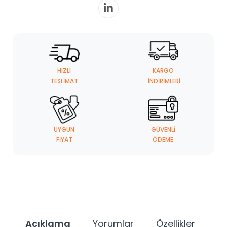
HIZLI
KARGO
TESLIMAT
İNDIRIMLERI
UYGUN
GÜVENLI
FIYAT
ÖDEME
Açıklama
Yorumlar
Özellikler