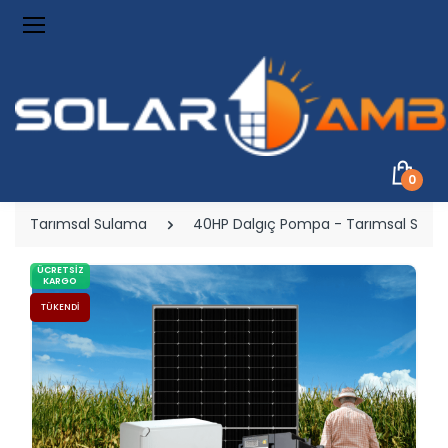
0
Tarımsal Sulama
40HP Dalgıç Pompa - Tarımsal Sula
ÜCRETSIZ
KARGO
TÜKENDI